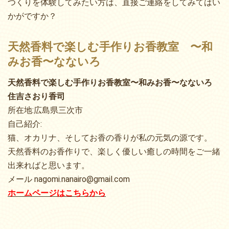
つくりを体験してみたい方は、直接ご連絡をしてみてはい
かがですか？
天然香料で楽しむ手作りお香教室 〜和
みお香〜なないろ
天然香料で楽しむ手作りお香教室〜和みお香〜なないろ
住吉さおり香司
所在地:広島県三次市
自己紹介:
猫、オカリナ、そしてお香の香りが私の元気の源です。
天然香料のお香作りで、楽しく優しい癒しの時間をご一緒
出来ればと思います。
メール nagomi.nanairo@gmail.com
ホームページはこちらから